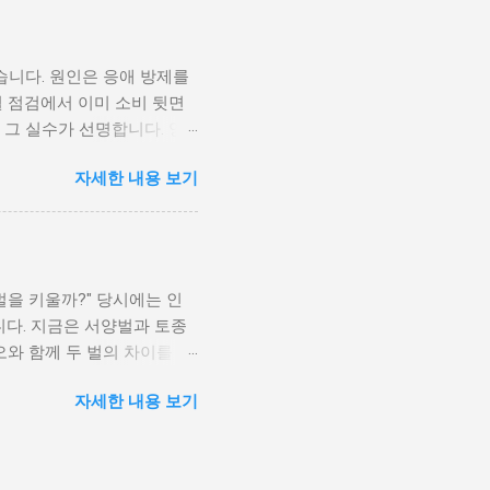
을 시작했을 때 보호복 없이
비물의 중요성을 뼈저리게 느꼈
관리 도구, 벌 군체 선택까지
었습니다. 원인은 응애 방제를
할까? 양봉은 살아 있는 생
월 점검에서 이미 소비 뒷면
마리의 벌이 존재합니다. 이
 그 실수가 선명합니다. 양
 필요합니다. 준비물이 부
태보다 장비와 수확에 먼저
 잦아져 안전 문제가 생깁니
자세한 내용 보기
 반복적으로 목격한 실수 다
이 발생합니다. 셋째, 초기
고, 어떻게 바꾸었는지를 구
갖추는 것이 곧 성공적인 양
할 때 가장 먼저 하는 일이
 핵심적인 인프라입니다. 처음
서양벌 두 통을 들이고 나서야
다. 꿀벌의 계절별 생태를
벌을 키울까?" 당시에는 인
에는 개체 수가 빠르게 불어
다. 지금은 서양벌과 토종
동 준비를 위해 수벌을 쫓아
와 함께 두 벌의 차이를 솔
집중합니다. 이 흐름을 모르면
시간 낭비를 줄일 수 있습니
다. 장비보다 이 기본 생태
자세한 내용 보기
 토종벌(Apis cerana)은
이유 주변에 첫해에 10통을
"외래종이냐 재래종이냐"의
으로 늘어나는 게 아니라 관
넓습니다. 잘 관리된 서양벌
 처음 입봉 했을 때 그 규모