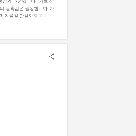
성장의 과정입니다. 기초 장
때의 당혹감은 생생합니다. 가
온과 겨울철 단열까지 따져야
야가 답답하거나 방충망 처리가
이 쉽게 꺼져서 애를 먹습니
 소나무 잎이나 골판지를 차
하는 데도 시간이 걸렸습니
 돌입했고, 첫 소비를 꺼내다
기어들어 와도 작업이 마비되
 그럼에도 불구하고 묵묵히
녹듯 사라지게 만듭니다. 수
진정한 매력이 ...