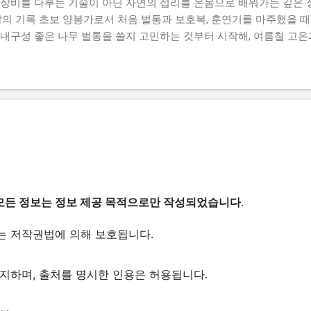
 장비를 다루는 기술이 아닌 자연의 섭리를 온몸으로 배워가는 깊은 
날의 기록 초보 양봉가로서 처음 벌통과 보호복, 훈연기를 마주했을 
 내구성 좋은 나무 벌통을 쓸지 고민하는 것부터 시작해, 여름철 고
. 보호복은 꿀벌의 침을 막는 게 우선이지만, 덥고 습한 날씨에 시
조마조마했던 기억이 납니다. 특히 훈연기는 막상 현장에 들어가면 불
매캐한 불꽃은 벌들을 자극해 오히려 공격적으로 만들 뿐입니다. 천연
 은은한 저온의 연기가 오랫동안 피어오르도록 세팅하는 요령을 터득
을 열 때 '쿵' 하는 진동이나 미숙한 손동작 때문에 벌들이 경계 태세에
 압사시키는 아찔한 실수도 겪었습니다. 장갑 틈새로 벌 한 마리만 
고르기만큼이나 침착한 손길이 중요하다는 것을 뼈저리게 느꼈습니다.
찾아내고 건강한 산란 흔적을 마주할 때의 희열은 모든 긴장감을 눈 
 섭리를 배우고 생명과의 교감을 쌓아가는 과정이야말로 양봉이 주는 
모든 정보는 정보 제공 목적으로만 작성되었습니다.
는 저작권법에 의해 보호됩니다.
금지하며, 출처를 명시한 인용은 허용됩니다.