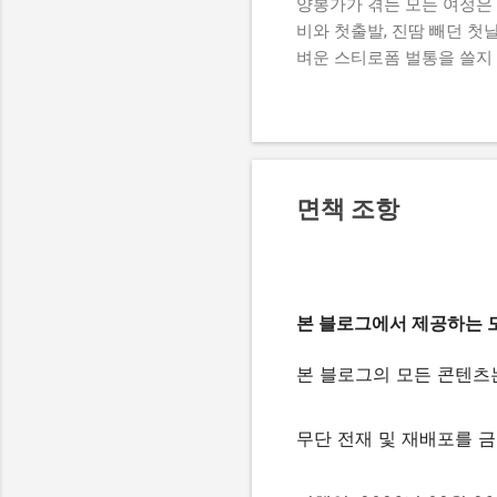
양봉가가 겪는 모든 여정은
비와 첫출발, 진땀 빼던 첫
벼운 스티로폼 벌통을 쓸지
할 게 한두 가지가 아닙니다
부실해 벌이 들어올까 봐 
다. 겉절이 타듯 타오르는 
곡차곡 다져 넣고, 하얗고
다. 첫 작업 날, 벌통 뚜껑
면책 조항
수평을 맞추지 못해 벌들을
는 패닉을 겪으며, 장비 
내검을 이어가며 여왕벌을 
많은 시행착오 속에서 자연의
본 블로그에서 제공하는 
본 블로그의 모든 콘텐츠
무단 전재 및 재배포를 