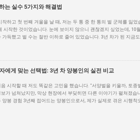
는 생각으로 덤볐다가 크게 낭패를 보는 분야입니다. 제가 처음 양봉
 하는 실수 5가지와 해결법
었다가 한 번에 20군데 이상 쏘인 경험이 있습니다. 그 이후로 준
이 글에서는 양봉 입문자가 반드시 갖춰야 할 준비물을 장비, 보호복, 
작하고 첫 번째 겨울을 날 때, 저는 두 통 중 한 통의 벌 군체를 잃
정리해 드리겠습니다. 양봉을 시작하기 전, 왜 준비물이 그토록 중요
게 시작한 것이었습니다. 눈에 보이지 않으니 괜찮겠지 싶었는데, 10
는 활동입니다. 꿀벌 한 군체에는 봄·여름 최성기 기준 약 5만~7만 
 가득했고 벌 수는 절반 이하로 줄어 있었습니다. 3년 차가 된 지금도
을 안전하고 건강하게 관리하기 위해서는 적절한 장비와 환경이 반드시
작하는 사람들이 비슷한 시행착오를 겪는 이유는 단순합니다. 벌의 생
에서 시작하면 세 가지 문제가 생깁니다. 첫째, 벌에 쏘이는 사고가
 때문입니다. 이 글에서는 제가 직접 겪고 주변 양봉 동료들에게서도
, 관리 미숙으로 벌 군체가 약해지거나 분봉(벌이 새 군주를 찾아 이탈)
를 정리했습니다. 단순 이론이 아니라 실제 현장에서 무엇이 잘못되었
해 양봉 자체를 포기하게 됩니다. 제대로 된 준비물과 기본 지식을 
담았습니다. 1. 벌보다 장비에 먼저 집중하는 실수 처음 양봉을 준비
보자에게 맞는 선택법: 3년 차 양봉인의 실전 비교
점입니다. 1. 벌통 및 기본 사육 시설 준비하기 벌통은 양봉의 가장
호복, 훈연기를 구입하는 것입니다. 저도 그랬습니다. 한봉 두 통, 
생활 주기를 제대로 공부하기 시작했습니다. 순서가 거꾸로였던 셈입니
음 시작할 때 저도 똑같은 고민을 했습니다. "서양벌을 키울까, 토종
해야 하는 이유 꿀벌은 계절에 따라 완전히 다른 군체가 됩니다. 봄
정보가 넘쳐났지만, 막상 현장에서 부딪히면 다른 이야기가 펼쳐졌습니
압력이 생기고, 여름에는 채밀 활동이 정점에 달하며, 가을부터는 월
 양봉 경험 3년째 접어드는 양봉인으로서, 제가 실제로 겪은 시행착오
겨울에는 벌집 중심부를 약 34~35도로 유지하는 데 모든 에너지를 
리해 보겠습니다. 입문 전에 이 글 하나만 제대로 읽어도 불필요한 
시기를 놓치거나, 가을에 꿀을 너무 많이 채취해 월동 실패로 이어집니
과 토종벌, 무엇이 다른가: 생태부터 성격까지 서양벌(Apis mellifera)과
저 익히는 것이 출발점입니다. 처음에는 1~2 통부터 시작해야 하는 
이지만, 실제로 키워 보면 성격과 생태가 상당히 다릅니다. 단순히 
 절반을 잃은 분이 있습니다. 벌통 수가 늘어나면 점검 시간이 선형
닙니다. 서양벌의 특징과 성격 서양벌은 군세가 강하고 활동 반경이 
수...
에는 봄철 최성기 기준으로 3만~6만 마리의 일벌이 있을 정도입니다.