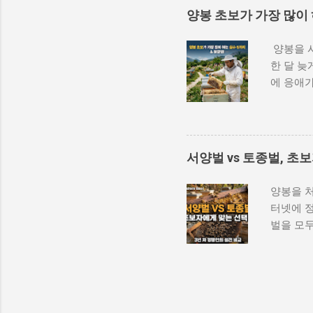
되겠지'라
양봉 초보가 가장 많이
벌통을 열
습니다. 
양봉을 시
단계별로 
한 달 늦
물을 다루
에 응애가
많은 벌
봉을 시
족한 상태
눈이 가기
다. 둘째
섯 가지
실패로 인
체적으로 
서양벌 vs 토종벌, 초
봉의 출발
벌통과 보
선택한 ...
꿀벌의 
양봉을 처
먼저 이해
터넷에 
나 분봉 
벌을 모두
냅니다. 
직하게 정
봄 분봉 
다. 서양벌
지식을 먼
같은 꿀벌
시작했다가
문제가 아
리 판단의 
군집 하나