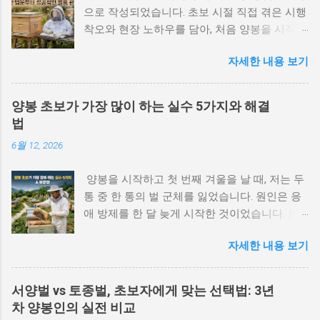
으로 작성되었습니다. 초보 시절 직접 겪은 시행
착오와 현장 노하우를 담아, 처음 양봉을 시작하
는 분들이 불필요한 실수를 줄일 수 있도록 정리
자세한 내용 보기
했습니다. 귀농·귀촌 인구가 꾸준히 늘어나면서
자연 친화적인 취미로 양봉에 관심을 갖는 분들
이 많아졌습니다. 실제로 농촌진흥청 자료에 따
양봉 초보가 가장 많이 하는 실수 5가지와 해결
르면 국내 취미·부업 양봉 가구는 최근 5년 사이
법
약 30% 이상 증가했습니다. 꿀을 직접 수확하는
6월 12, 2026
보람과 꿀벌이 생태계에 기여하는 모습을 가까
이서 관찰할 수 있다는 점, 그리고 비교적 소규
양봉을 시작하고 첫 번째 겨울을 날 때, 저는 두
모로도 시작할 수 있다는 점이 입문자들을 끌어
통 중 한 통의 벌 군체를 잃었습니다. 원인은 응
들이는 이유입니다. 하지만 양봉은 '벌통 하나
애 방제를 한 달 늦게 시작한 것이었습니다. 눈
사다 놓으면 되겠지'라는 생각으로 덤볐다가 크
에 보이지 않으니 괜찮겠지 싶었는데, 10월 점검
게 낭패를 보는 분야입니다. 제가 처음 양봉을
자세한 내용 보기
에서 이미 소비 뒷면에 응애가 가득했고 벌 수는
시작했을 때 보호복 없이 벌통을 열었다가 한 번
절반 이하로 줄어 있었습니다. 3년 차가 된 지금
에 20군데 이상 쏘인 경험이 있습니다. 그 이후
도 그 실수가 선명합니다. 양봉을 시작하는 사람
로 준비물의 중요성을 뼈저리게 느꼈습니다. 이
서양벌 vs 토종벌, 초보자에게 맞는 선택법: 3년
들이 비슷한 시행착오를 겪는 이유는 단순합니
글에서는 양봉 입문자가 반드시 갖춰야 할 준비
차 양봉인의 실전 비교
다. 벌의 생태보다 장비와 수확에 먼저 눈이 가