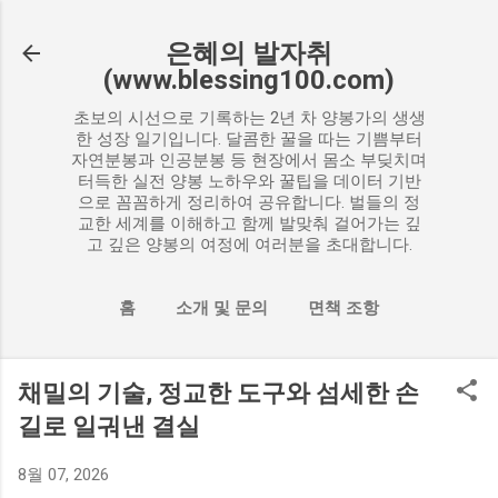
기본 콘텐츠로 건너뛰기
은혜의 발자취
(www.blessing100.com)
초보의 시선으로 기록하는 2년 차 양봉가의 생생
한 성장 일기입니다. 달콤한 꿀을 따는 기쁨부터
자연분봉과 인공분봉 등 현장에서 몸소 부딪치며
터득한 실전 양봉 노하우와 꿀팁을 데이터 기반
으로 꼼꼼하게 정리하여 공유합니다. 벌들의 정
교한 세계를 이해하고 함께 발맞춰 걸어가는 깊
고 깊은 양봉의 여정에 여러분을 초대합니다.
홈
소개 및 문의
면책 조항
더보기…
개인정보 처리 방침
채밀의 기술, 정교한 도구와 섬세한 손
길로 일궈낸 결실
8월 07, 2026