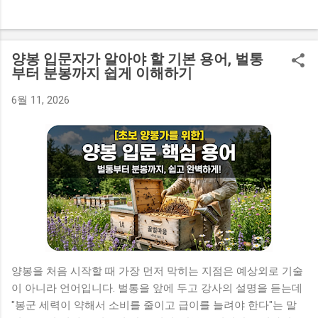
를 온몸으로 배워가는 깊은 성장의 과정입니다. 기초 장비와 첫
출발, 진땀 빼던 첫날의 기록 초보 양봉가로서 처음 벌통과 보호
복, 훈연기를 마주했을 때의 당혹감은 생생합니다. 가벼운 스티
로폼 벌통을 쓸지 내구성 좋은 나무 벌통을 쓸지 고민하는 것부
양봉 입문자가 알아야 할 기본 용어, 벌통
터 시작해, 여름철 고온과 겨울철 단열까지 따져야 할 게 한두
부터 분봉까지 쉽게 이해하기
가지가 아닙니다. 보호복은 꿀벌의 침을 막는 게 우선이지만, 덥
6월 11, 2026
고 습한 날씨에 시야가 답답하거나 방충망 처리가 부실해 벌이
들어올까 봐 조마조마했던 기억이 납니다. 특히 훈연기는 막상
현장에 들어가면 불이 쉽게 꺼져서 애를 먹습니다. 겉절이 타듯
타오르는 매캐한 불꽃은 벌들을 자극해 오히려 공격적으로 만
들 뿐입니다. 천연 소나무 잎이나 골판지를 차곡차곡 다져 넣고,
하얗고 은은한 저온의 연기가 오랫동안 피어오르도록 세팅하는
요령을 터득하는 데도 시간이 걸렸습니다. 첫 작업 날, 벌통 뚜
껑을 열 때 '쿵' 하는 진동이나 미숙한 손동작 때문에 벌들이 경
계 태세에 돌입했고, 첫 소비를 꺼내다 수평을 맞추지 못해 벌들
을 압사시키는 아찔한 실수도 겪었습니다. 장갑 틈새로 벌 한 마
양봉을 처음 시작할 때 가장 먼저 막히는 지점은 예상외로 기술
리만 기어들어 와도 작업이 마비되는 패닉을 겪으며, 장비 고르
이 아니라 언어입니다. 벌통을 앞에 두고 강사의 설명을 듣는데
기만큼이나 침착한 손길이 중요하다는 것을 뼈저리게 느꼈습니
"봉군 세력이 약해서 소비를 줄이고 급이를 늘려야 한다"는 말
다. 그럼에도 불구하고 묵묵히 내검을 이어가며 여왕벌을 찾아