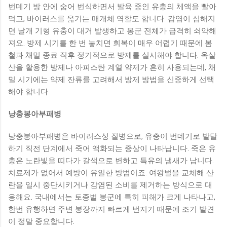
번데기 방 안에 숨어 번식하면서 발육 중인 유충의 체액을 빨아
먹고, 바이러스를 옮기는 매개체 역할도 합니다. 감염이 심해지
면 날개 기형 유충이 대거 발생하고 봉군 전체가 급격히 쇠약해
져요. 방제 시기를 한 번 놓치면 회복이 매우 어렵기 때문에 봄
철과 채밀 종료 직후 정기적으로 방제를 실시해야 합니다. 옥살
산을 활용한 방제나 아피스탄 계열 약제가 흔히 사용되는데, 채
밀 시기에는 약제 잔류를 고려해서 방제 방법을 신중하게 선택
해야 합니다.
낭충봉아부패병
낭충봉아부패병은 바이러스성 질병으로, 유충이 번데기로 발달
하기 직전 단계에서 죽어 액화되는 증상이 나타납니다. 죽은 유
충은 노란빛을 띠다가 갈색으로 변하고 특유의 냄새가 납니다.
치료제가 없어서 예방이 유일한 방법이죠. 여왕벌을 교체해 산
란을 일시 중단시키거나 감염된 소비를 제거하는 방식으로 대
응해요. 국내에서는 토종벌 봉군에 특히 피해가 크게 나타나고,
한번 유행하면 주변 봉장까지 빠르게 번지기 때문에 조기 발견
이 정말 중요합니다.