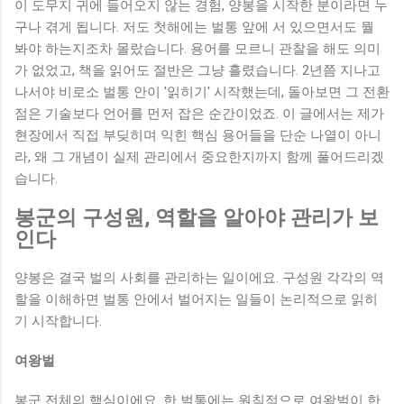
이 도무지 귀에 들어오지 않는 경험, 양봉을 시작한 분이라면 누
내고 건강한 산란 흔적을 마주할 때의 희열은 모든 긴장감을 눈
구나 겪게 됩니다. 저도 첫해에는 벌통 앞에 서 있으면서도 뭘
녹듯 사라지게 만듭니다. 수많은 시행착오 속에서 자연의 섭리
봐야 하는지조차 몰랐습니다. 용어를 모르니 관찰을 해도 의미
를 배우고 생명과의 교감을 쌓아가는 과정이야말로 양봉이 주
가 없었고, 책을 읽어도 절반은 그냥 흘렸습니다. 2년쯤 지나고
는 진정한 매력이 ...
나서야 비로소 벌통 안이 '읽히기' 시작했는데, 돌아보면 그 전환
점은 기술보다 언어를 먼저 잡은 순간이었죠. 이 글에서는 제가
현장에서 직접 부딪히며 익힌 핵심 용어들을 단순 나열이 아니
라, 왜 그 개념이 실제 관리에서 중요한지까지 함께 풀어드리겠
습니다.
봉군의 구성원, 역할을 알아야 관리가 보
인다
양봉은 결국 벌의 사회를 관리하는 일이에요. 구성원 각각의 역
할을 이해하면 벌통 안에서 벌어지는 일들이 논리적으로 읽히
기 시작합니다.
여왕벌
봉군 전체의 핵심이에요. 한 벌통에는 원칙적으로 여왕벌이 한