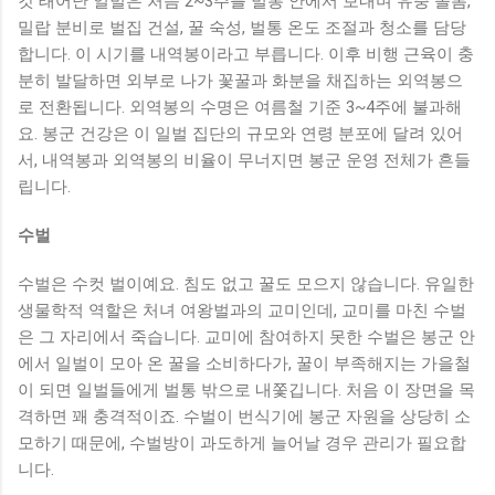
갓 태어난 일벌은 처음 2~3주를 벌통 안에서 보내며 유충 돌봄,
밀랍 분비로 벌집 건설, 꿀 숙성, 벌통 온도 조절과 청소를 담당
합니다. 이 시기를 내역봉이라고 부릅니다. 이후 비행 근육이 충
분히 발달하면 외부로 나가 꽃꿀과 화분을 채집하는 외역봉으
로 전환됩니다. 외역봉의 수명은 여름철 기준 3~4주에 불과해
요. 봉군 건강은 이 일벌 집단의 규모와 연령 분포에 달려 있어
서, 내역봉과 외역봉의 비율이 무너지면 봉군 운영 전체가 흔들
립니다.
수벌
수벌은 수컷 벌이예요. 침도 없고 꿀도 모으지 않습니다. 유일한
생물학적 역할은 처녀 여왕벌과의 교미인데, 교미를 마친 수벌
은 그 자리에서 죽습니다. 교미에 참여하지 못한 수벌은 봉군 안
에서 일벌이 모아 온 꿀을 소비하다가, 꿀이 부족해지는 가을철
이 되면 일벌들에게 벌통 밖으로 내쫓깁니다. 처음 이 장면을 목
격하면 꽤 충격적이죠. 수벌이 번식기에 봉군 자원을 상당히 소
모하기 때문에, 수벌방이 과도하게 늘어날 경우 관리가 필요합
니다.