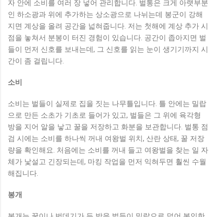
자 안에 소비를 여러 장 넣어 관리합니다. 벌통은 크게 아랫부분
인 하소광과 위에 추가하는 상소광으로 나뉘는데 봉군이 강해
지면 계상을 올려 공간을 넓혀줍니다. 저는 첫해에 계상 추가 시
점을 놓쳐서 분봉이 터진 경험이 있습니다. 공간이 좁아지면 벌
들이 먼저 신호를 보내는데, 그 신호를 읽는 눈이 생기기까지 시
간이 좀 걸립니다.
소비
소비는 벌들이 실제로 집을 짓는 나무틀입니다. 틀 안에는 밀랍
으로 만든 소초가 기초로 들어가 있고, 벌들은 그 위에 육각형
방을 지어 알을 낳고 꿀을 저장하고 화분을 보관합니다. 벌통 점
검 시에는 소비를 하나씩 꺼내 여왕벌 위치, 산란 상태, 꿀 저장
량을 확인해요. 처음에는 소비를 꺼내 들고 여왕벌을 찾는 일 자
체가 낯설고 긴장되는데, 마킹 작업을 먼저 익혀두면 훨씬 수월
해집니다.
봉개
봉개는 꿀이나 번데기가 든 방을 벌들이 밀랍으로 덮어 봉인한