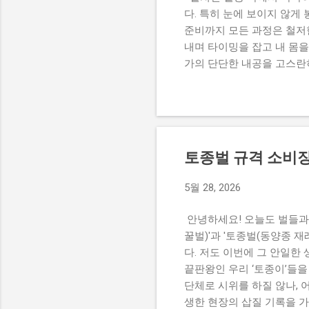
다. 특히 눈에 보이지 않게
준비까지 모든 과정은 철저
내며 타이밍을 잡고 내 몸
가의 단단한 내공을 고스란히
전까지 이어지는 꿀벌 응애와
기 직후, 그리고 10~11
특히 응애 개체 수가 걷잡을
이야말로 혹독한 월동기 속
한 바로아가 한 번에 다 
토종벌 규격 소비장
나 아미트라즈 같은 고질적인
어지곤 한다. 그렇기에 현
5월 28, 2026
제를 실천하는 것이 뼛속 깊
은 친환경 유기산 처리를 최
안녕하세요! 오늘도 벌들과 
꿀벌)'과 '토종벌(동양종 
다. 저도 이번에 그 안일한
끝판왕인 우리 ‘토종이’들을
단체로 시위를 하질 않나, 어
생한 현장의 삽질 기록을 가