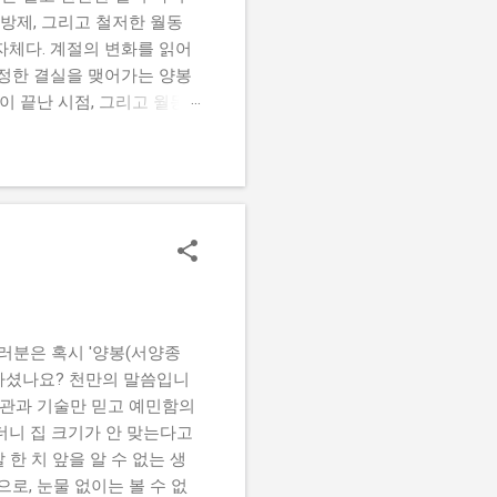
방제, 그리고 철저한 월동
자체다. 계절의 변화를 읽어
진정한 결실을 맺어가는 양봉
이 끝난 시점, 그리고 월동
봄벌 시작기, 6~7월 채밀
끝장이란 각오로 임해야 한다.
 집중 방제망을 가동하는 것
만 맞춘다고 해서 눈에 아득
맹신하다가는 플루발리네이트
쩍도 하지 않는 대참사가 벌
로 주기적인 교차 순환 방
없이 낮은 개미산과 옥살산 같
을 직접 도...
러분은 혹시 '양봉(서양종
각하셨나요? 천만의 말씀입니
습관과 기술만 믿고 예민함의
더니 집 크기가 안 맞는다고
한 치 앞을 알 수 없는 생
로, 눈물 없이는 볼 수 없