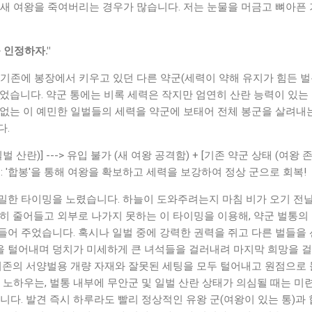
 새 여왕을 죽여버리는 경우가 많습니다. 저는 눈물을 머금고 뼈아픈
 인정하자."
기존에 봉장에서 키우고 있던 다른 약군(세력이 약해 유지가 힘든 벌
g)'이었습니다. 약군 통에는 비록 세력은 작지만 엄연히 산란 능력이 
 없는 이 예민한 일벌들의 세력을 약군에 보태어 전체 봉군을 살려내
다.
벌 산란)] ---> 유입 불가 (새 여왕 공격함) + [기존 약군 상태 (여왕 존재
: '합봉'을 통해 여왕을 확보하고 세력을 보강하여 정상 군으로 회복!
밀한 타이밍을 노렸습니다. 하늘이 도와주려는지 마침 비가 오기 전날
히 줄어들고 외부로 나가지 못하는 이 타이밍을 이용해, 약군 벌통의
어 주었습니다. 혹시나 일벌 중에 강력한 권력을 쥐고 다른 벌들을 
장을 털어내며 덩치가 미세하게 큰 녀석들을 걸러내려 마지막 희망을 
 기존의 서양벌용 개량 자재와 잘못된 세팅을 모두 털어내고 원점으로
 노하우는, 벌통 내부에 무안군 및 일벌 산란 상태가 의심될 때는 미
니다. 발견 즉시 하루라도 빨리 정상적인 유왕 군(여왕이 있는 통)과