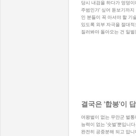
당시 내검을 하다가 엉덩이에
주범인가' 싶어 돋보기까지 
인 분들이 꼭 아셔야 할 기
있도록 외부 자극을 절대적으
질러봐야 돌아오는 건 일벌
결국은 '합봉'이 
여왕벌이 없는 무안군 벌통
능력이 없는 '숫벌'뿐입니다
완전히 공중분해 되고 맙니