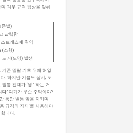
가며 겨우 규격 형상을 맞춰
토종벌)
고 날렵함
, 스트레스에 취약
m (소형)
체 도거(도망) 발생
 기존 밀랍 기초 위에 허옇
. 하지만 기쁨도 잠시, 토
통 전체가 ‘윙 ’ 하는 거
다."여기가 무슨 주막이야?
시간 동안 벌통 앞을 지키며
전용 규격의 자재'를 사용해야
 합니다.