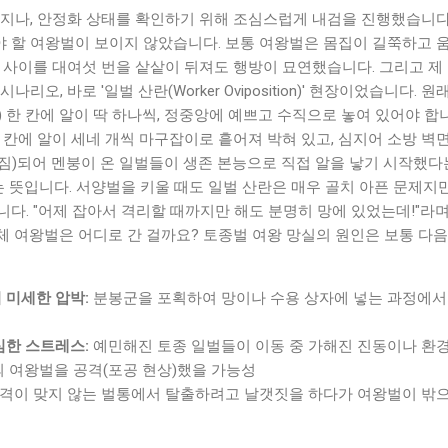
 지나, 안정화 상태를 확인하기 위해 조심스럽게 내검을 진행했습니다
 할 여왕벌이 보이지 않았습니다. 보통 여왕벌은 몸집이 길쭉하고 
 사이를 대여섯 번을 샅샅이 뒤져도 행방이 묘연했습니다. 그리고 제
리오, 바로 '일벌 산란(Worker Oviposition)' 현장이었습니다.
 한 칸에 알이 딱 하나씩, 정중앙에 예쁘고 수직으로 놓여 있어야 합
 칸에 알이 세네 개씩 마구잡이로 흩어져 박혀 있고, 심지어 소방 벽
)되어 멘붕이 온 일벌들이 생존 본능으로 직접 알을 낳기 시작했다는
는 뜻입니다. 서양벌을 키울 때도 일벌 산란은 매우 골치 아픈 문제지
다. "어제 잡아서 격리할 때까지만 해도 분명히 망에 있었는데!"라
체 여왕벌은 어디로 간 걸까요? 토종벌 여왕 망실의 원인은 보통 다음
 미세한 압박:
분봉군을 포획하여 망이나 수용 상자에 넣는 과정에서
심한 스트레스:
예민해진 토종 일벌들이 이동 중 가해진 진동이나 환
의 여왕벌을 공격(포공 현상)했을 가능성
격이 맞지 않는 벌통에서 탈출하려고 날갯짓을 하다가 여왕벌이 밖