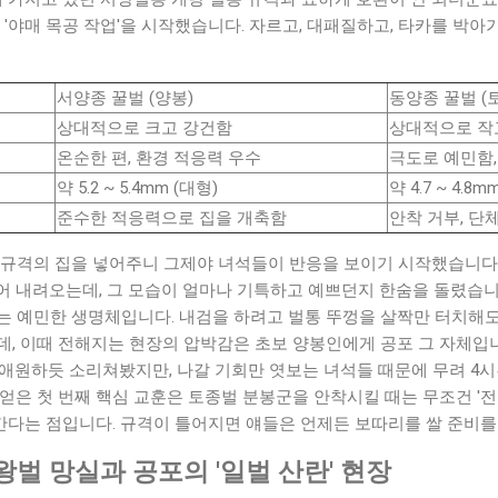
 '야매 목공 작업'을 시작했습니다. 자르고, 대패질하고, 타카를 박아
서양종 꿀벌 (양봉)
동양종 꿀벌 (
상대적으로 크고 강건함
상대적으로 작
온순한 편, 환경 적응력 우수
극도로 예민함
약 5.2 ~ 5.4mm (대형)
약 4.7 ~ 4.8m
준수한 적응력으로 집을 개축함
안착 거부, 단
 규격의 집을 넣어주니 그제야 녀석들이 반응을 보이기 시작했습니다.
지어 내려오는데, 그 모습이 얼마나 기특하고 예쁘던지 한숨을 돌렸습니다
 예민한 생명체입니다. 내검을 하려고 벌통 뚜껑을 살짝만 터치해도 벌
데, 이때 전해지는 현장의 압박감은 초보 양봉인에게 공포 그 자체입니
고 애원하듯 소리쳐봤지만, 나갈 기회만 엿보는 녀석들 때문에 무려 4
얻은 첫 번째 핵심 교훈은 토종벌 분봉군을 안착시킬 때는 무조건 '
다는 점입니다. 규격이 틀어지면 얘들은 언제든 보따리를 쌀 준비를
벌 망실과 공포의 '일벌 산란' 현장