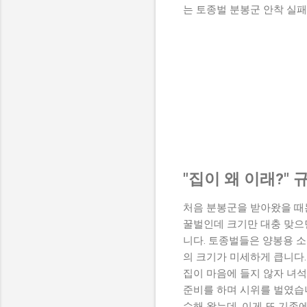
는 토종벌 분봉군 안착 실패
"집이 왜 이래?"
처음 분봉군을 받아왔을 때는
꿀벌인데 크기만 대충 맞으
니다. 토종벌들은 양봉용 
의 크기가 미세하게 큽니다.
집이 마음에 들지 않자 녀석
준비를 하며 시위를 벌였습
수해 왔는데, 이게 또 기존