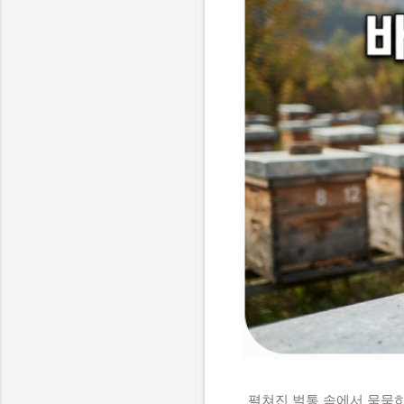
펼쳐진 벌통 속에서 묵묵히