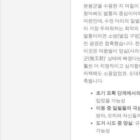
분봉군을 수용한 지 며칠이
찾아봐도 벌통의 중심이어야
마련인데, 수천 마리의 일벌
이 가장 두려워하는 최악의 시나
벌통이라면 소방(벌집 구멍)
진 광경은 참혹했습니다. 한
이것은 여왕벌이 망실(사라짐
군(無王群)' 상태에 빠졌다
훨씬 더 치명적이고 심각합니
자책해도 소용없었죠. 도대
축됩니다.
초기 포획 단계에서의
입었을 가능성
이동 중 일벌들의 극
받아, 오히려 자신들
도거 시도 중 망실:
규
가능성