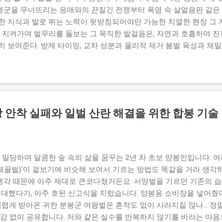
 봉군을 무너뜨리는 응애와의 끈질긴 전쟁부터 폭염 속 살얼음판 같은 
한 지식과 발로 뛰는 노력이 뒷받침되어야만 가능한 치열한 현장 그 
을 지켜가며 벌무리를 돌보는 그 묵직한 발걸음은, 자연과 호흡하며 
 보여준다. 방제 타이밍, 교차 성분과 물리적 제거 봄벌 육성과 채밀
의 싸움은 양봉장의 흥망성쇠를 결정짓는 절대적인 뼈대다. 1~2월의 
월 월동 산란 종료기까지 방제 타이밍을 단 하루만 놓쳐도 한 해 농사는 
 수 없이 폭발하기 전인 초여름과 늦여름 사이의 시기를 놓치지 않고
 대규모 폐사를 막아내는 가장 확실한 방패가 되어준다. 하지만 시기
잡히는 결코 단순한 일이 아니다. 시중에 떠도는 제품명이나 광고만 
 안착 실패와 일벌 산란 해결을 위한 합봉 기술
 합성 성분에 단숨에 내성이 생겨 훗날 어떤 약을 써도 응애들이 꿈
장에서는 반드시 성분표를 꼼꼼히 들여다보며 계열이 완전히 다른 약제
이 새겨진 철칙이다. 물론 꿀과 사람의 안전을 위해 잔류 위험이 턱
우선 원칙으로 삼아야 한다. 여기에 더해 녀석들이 가장 선호하는 수벌집
밀당하며 달콤한 숲 속의 삶을 꿈꾸는 2년 차 초보 양봉인입니다. 여
재래꿀벌)'이 겉보기에 비슷해 보여서 기르는 방법도 똑같을 거라 생
 생각 때문에 아주 제대로 큰코다쳤거든요. 서양벌을 기르던 기존의 
 대했다가, 아주 호된 신고식을 치렀습니다. 양봉용 소비장을 넣어줬
렵게 받아온 귀한 분봉군 여왕벌은 흔적도 없이 사라지질 않나... 정말 
감 없이 공유합니다. 저와 같은 실수를 반복하지 않기를 바라는 마음으