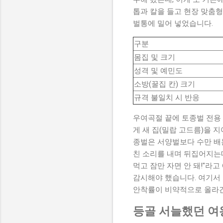
톱과 칼을 들고 현장 맞춤형
벌통에 밀어 넣었습니다.
구분
몸집 및 크기
성격 및 예민도
소방(꿀집 칸) 크기
규격 불일치 시 반응
우여곡절 끝에 토종벌 전용
게 새 집(밀랍 고드름)을 
종벌은 서양벌보다 수만 배는
친 소리를 내며 뒤집어지는
먹고 잠만 자면 안 돼!"라
감시해야 했습니다. 여기서 
안착률이 비약적으로 올라간
등골 서늘했던 여왕